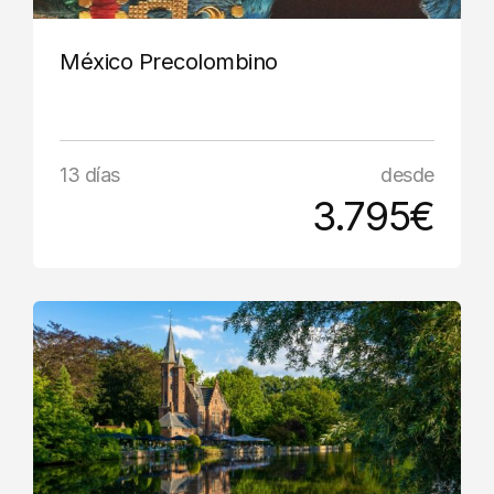
México Precolombino
13 días
desde
3.795€