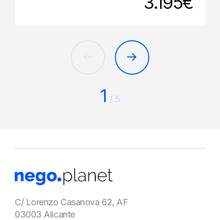
3.195€
1
/
5
C/ Lorenzo Casanova 62, AF
03003 Alicante