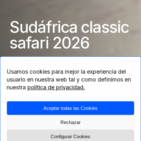
Sudáfrica classic
safari 2026
Disfruta de la ruta típica y mas conocida
Usamos cookies para mejor la experiencia del
usuario en nuestra web tal y como definimos en
nuestra
política de privacidad.
Home
>
África
>
Sudáfrica
> Sudáfrica classic
Aceptar todas las Cookies
safari 2026
Rechazar
Configurar Cookies
Menú
Solicita presupuesto
Itinerario