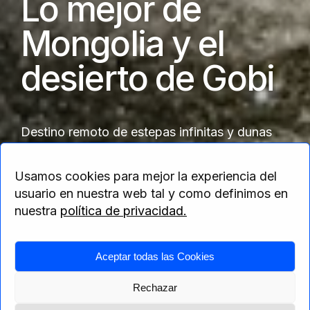
Lo mejor de
Mongolia y el
desierto de Gobi
Destino remoto de estepas infinitas y dunas
majestuosas, perfecto para una aventura
auténtica y salvaje.
Usamos cookies para mejor la experiencia del
usuario en nuestra web tal y como definimos en
nuestra
política de privacidad.
Home
>
Asia
>
Mongolia
> Lo mejor de
Aceptar todas las Cookies
Mongolia y el desierto de Gobi
Rechazar