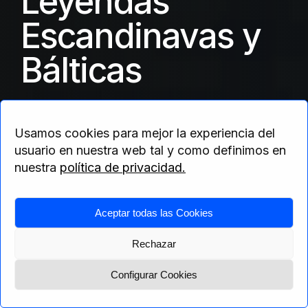
Leyendas
Escandinavas y
Bálticas
Cada ciudad con su encanto
Usamos cookies para mejor la experiencia del
usuario en nuestra web tal y como definimos en
nuestra
política de privacidad.
Home
>
Europa
>
Dinamarca
> Leyendas
Aceptar todas las Cookies
Escandinavas y Bálticas
Rechazar
Configurar Cookies
Menú
Solicita presupuesto
Itinerario