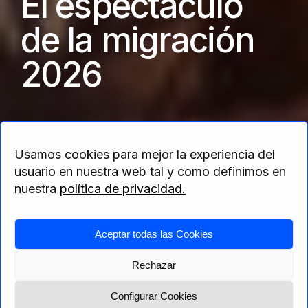
El espectáculo
de la migración
2026
Manadas de animales recorren centenares de
kilómetros en busca de pastos frescos
Usamos cookies para mejor la experiencia del
usuario en nuestra web tal y como definimos en
nuestra
política de privacidad.
Home
>
África
>
Tanzania
> El espectáculo de
Aceptar todas las Cookies
la migración 2026
Rechazar
Configurar Cookies
Menú
Solicita presupuesto
Itinerario