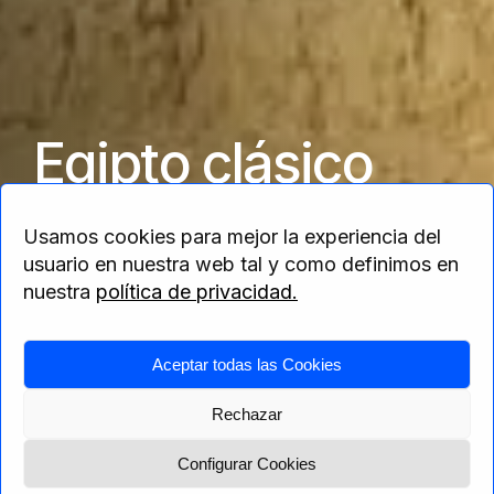
Egipto clásico
Usamos cookies para mejor la experiencia del
Disfruta la magia de Egipto
usuario en nuestra web tal y como definimos en
nuestra
política de privacidad.
Aceptar todas las Cookies
Home
>
África
>
Egipto
> Egipto clásico
Rechazar
Configurar Cookies
Menú
Solicita presupuesto
Itinerario