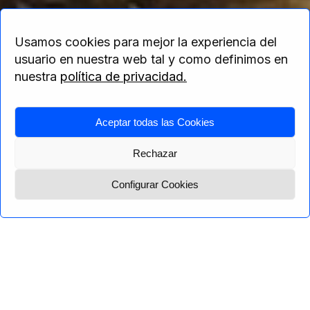
Bosques exuberantes y playas de arena
Usamos cookies para mejor la experiencia del
blanca
usuario en nuestra web tal y como definimos en
nuestra
política de privacidad.
Aceptar todas las Cookies
Home
>
América
> Panama
Rechazar
Configurar Cookies
Menú
Pregúntanos
General
General
Programas
Recomendaciones
El istmo de Panamá forma el cordón umbilical
que une América del Sur con América Central.