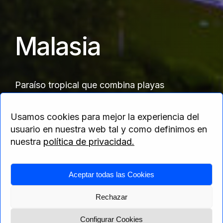
Malasia
Paraíso tropical que combina playas
paradisíacas, modernas ciudades , antiguas
culturas, selvas exuberantes y una deliciosa
Usamos cookies para mejor la experiencia del
gastronomía
usuario en nuestra web tal y como definimos en
nuestra
política de privacidad.
Aceptar todas las Cookies
Home
>
Asia
> Malasia
Rechazar
Configurar Cookies